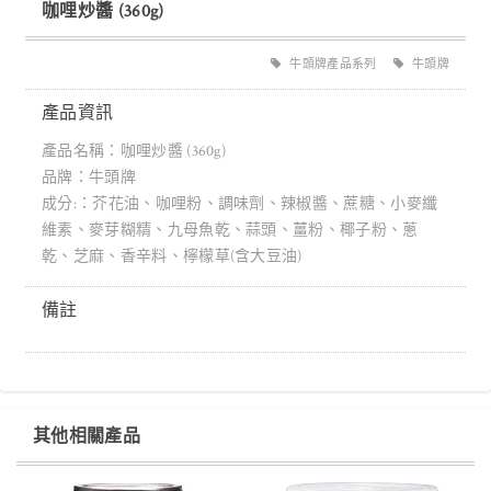
咖哩炒醬 (360g)
牛頭牌產品系列
牛頭牌
產品資訊
產品名稱：咖哩炒醬 (360g)
品牌：牛頭牌
成分:：芥花油、咖哩粉、調味劑、辣椒醬、蔗糖、小麥纖
維素、麥芽糊精、九母魚乾、蒜頭、薑粉、椰子粉、蔥
乾、芝麻、香辛料、檸檬草(含大豆油)
備註
其他相關產品