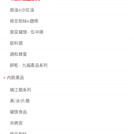
麻油&沙拉油
綠豆粉絲&麵條
齋菜罐頭 - 伍中牌
飲料類
調和蜂蜜
餅乾 - 九福產品系列
內銷產品
鎮江醋系列
黃(冰)片糖
罐頭食品
米網皮