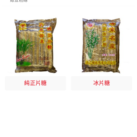
綠豆粉絲
純正片糖
冰片糖