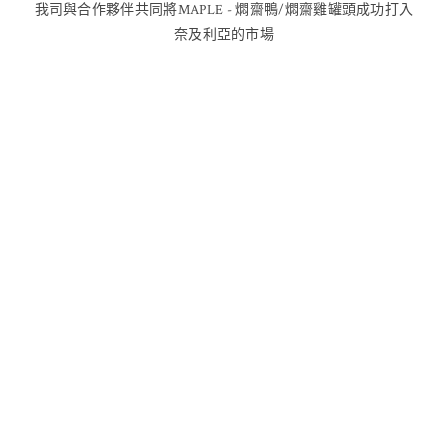
我司與合作夥伴共同將MAPLE - 燜齋鴨/燜齋雞罐頭成功打入
奈及利亞的市場