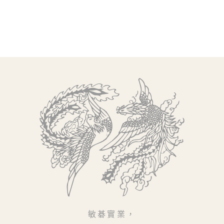
敏碁實業，